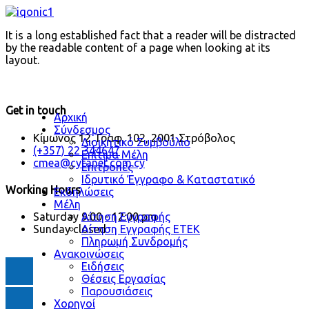
It is a long established fact that a reader will be distracted
by the readable content of a page when looking at its
layout.
Get in touch
Αρχική
Σύνδεσμος
Κίμωνος 12, Γραφ. 102, 2001 Στρόβολος
Διοικητικό Συμβούλιο
(+357) 22 344647
Επίτιμα Μέλη
cmea@cytanet.com.cy
Επιτροπές
Ιδρυτικό Έγγραφο & Καταστατικό
Working Hours
Εκδηλώσεις
Μέλη
Αίτηση Εγγραφής
Saturday
9:00 - 12:00 pm
Αίτηση Εγγραφής ΕΤΕΚ
Sunday
closed
Πληρωμή Συνδρομής
Ανακοινώσεις
Ειδήσεις
Θέσεις Εργασίας
Παρουσιάσεις
Χορηγοί