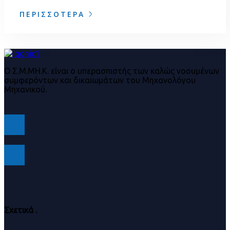
ΠΕΡΙΣΣΌΤΕΡΑ
Ο Σ.Μ.ΜΗ.Κ. είναι ο υπερασπιστής των καλώς νοουμένων
συμφερόντων και δικαιωμάτων του Μηχανολόγου
Μηχανικού.
Σχετικά
.