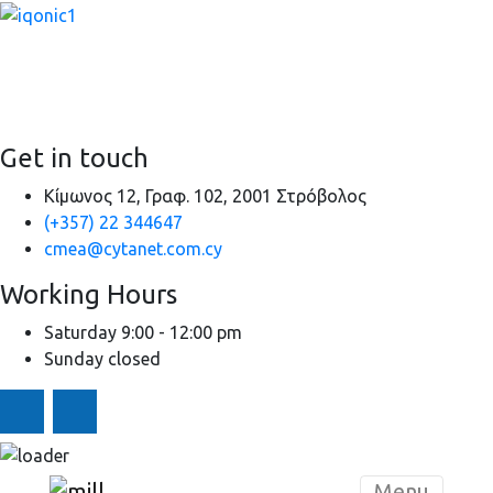
It is a long established fact that a reader will be distracted by
the readable content of a page when looking at its layout.
Get in touch
Κίμωνος 12, Γραφ. 102, 2001 Στρόβολος
(+357) 22 344647
cmea@cytanet.com.cy
Working Hours
Saturday
9:00 - 12:00 pm
Sunday
closed
Skip to content
Menu