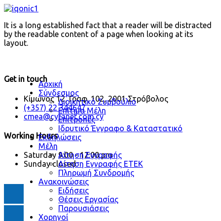
It is a long established fact that a reader will be distracted
by the readable content of a page when looking at its
layout.
Get in touch
Αρχική
Σύνδεσμος
Κίμωνος 12, Γραφ. 102, 2001 Στρόβολος
Διοικητικό Συμβούλιο
(+357) 22 344647
Επίτιμα Μέλη
cmea@cytanet.com.cy
Επιτροπές
Ιδρυτικό Έγγραφο & Καταστατικό
Working Hours
Εκδηλώσεις
Μέλη
Αίτηση Εγγραφής
Saturday
9:00 - 12:00 pm
Αίτηση Εγγραφής ΕΤΕΚ
Sunday
closed
Πληρωμή Συνδρομής
Ανακοινώσεις
Ειδήσεις
Θέσεις Εργασίας
Παρουσιάσεις
Χορηγοί