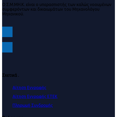
Ο Σ.Μ.ΜΗ.Κ. είναι ο υπερασπιστής των καλώς νοουμένων
συμφερόντων και δικαιωμάτων του Μηχανολόγου
Μηχανικού.
Σχετικά
.
Αίτηση Εγγραφής
Αίτηση Εγγραφής ΕΤΕΚ
Πληρωμή Συνδρομής