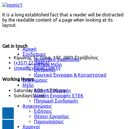
It is a long established fact that a reader will be distracted
by the readable content of a page when looking at its
layout.
Get in touch
Αρχική
Σύνδεσμος
Κίμωνος 12, Γραφ. 102, 2001 Στρόβολος
Διοικητικό Συμβούλιο
(+357) 22 344647
Επίτιμα Μέλη
cmea@cytanet.com.cy
Επιτροπές
Ιδρυτικό Έγγραφο & Καταστατικό
Working Hours
Εκδηλώσεις
Μέλη
Αίτηση Εγγραφής
Saturday
9:00 - 12:00 pm
Αίτηση Εγγραφής ΕΤΕΚ
Sunday
closed
Πληρωμή Συνδρομής
Ανακοινώσεις
Ειδήσεις
Θέσεις Εργασίας
Παρουσιάσεις
Χορηγοί