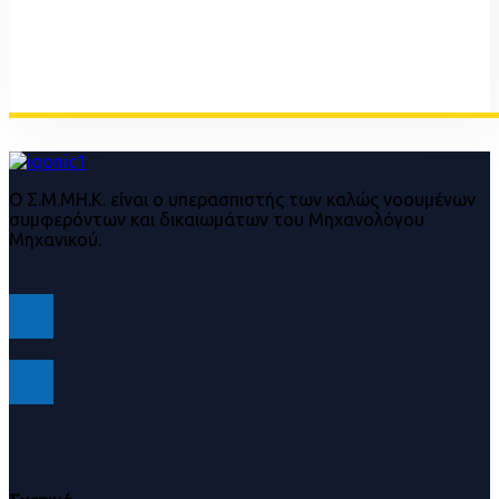
Ο Σ.Μ.ΜΗ.Κ. είναι ο υπερασπιστής των καλώς νοουμένων
συμφερόντων και δικαιωμάτων του Μηχανολόγου
Μηχανικού.