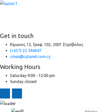
It is a long established fact that a reader will be distracted by
the readable content of a page when looking at its layout.
Get in touch
Κίμωνος 12, Γραφ. 102, 2001 Στρόβολος
(+357) 22 344647
cmea@cytanet.com.cy
Working Hours
Saturday
9:00 - 12:00 pm
Sunday
closed
Skip to content
Menu