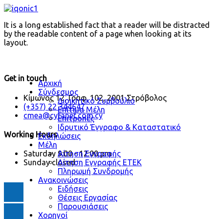
It is a long established fact that a reader will be distracted
by the readable content of a page when looking at its
layout.
Get in touch
Αρχική
Σύνδεσμος
Κίμωνος 12, Γραφ. 102, 2001 Στρόβολος
Διοικητικό Συμβούλιο
(+357) 22 344647
Επίτιμα Μέλη
cmea@cytanet.com.cy
Επιτροπές
Ιδρυτικό Έγγραφο & Καταστατικό
Working Hours
Εκδηλώσεις
Μέλη
Αίτηση Εγγραφής
Saturday
9:00 - 12:00 pm
Αίτηση Εγγραφής ΕΤΕΚ
Sunday
closed
Πληρωμή Συνδρομής
Ανακοινώσεις
Ειδήσεις
Θέσεις Εργασίας
Παρουσιάσεις
Χορηγοί