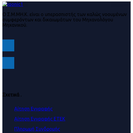
Ο Σ.Μ.ΜΗ.Κ. είναι ο υπερασπιστής των καλώς νοουμένων
συμφερόντων και δικαιωμάτων του Μηχανολόγου
Μηχανικού.
Σχετικά
.
Αίτηση Εγγραφής
Αίτηση Εγγραφής ΕΤΕΚ
Πληρωμή Συνδρομής