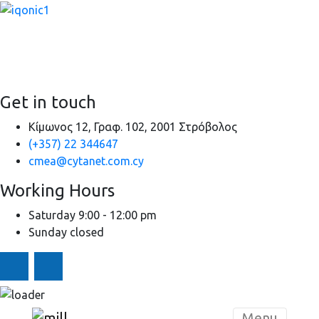
It is a long established fact that a reader will be distracted by
the readable content of a page when looking at its layout.
Get in touch
Κίμωνος 12, Γραφ. 102, 2001 Στρόβολος
(+357) 22 344647
cmea@cytanet.com.cy
Working Hours
Saturday
9:00 - 12:00 pm
Sunday
closed
Skip to content
Menu