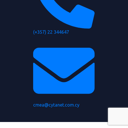
(+357) 22 344647
cmea@cytanet.com.cy