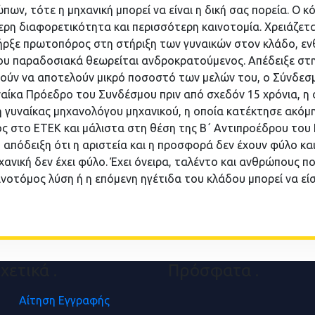
ν, τότε η μηχανική μπορεί να είναι η δική σας πορεία. Ο κ
ερη διαφορετικότητα και περισσότερη καινοτομία. Χρειάζεται
πήρξε πρωτοπόρος στη στήριξη των γυναικών στον κλάδο, ε
που παραδοσιακά θεωρείται ανδροκρατούμενος. Απέδειξε στην
υθούν να αποτελούν μικρό ποσοστό των μελών του, ο Σύνδ
αίκα Πρόεδρο του Συνδέσμου πριν από σχεδόν 15 χρόνια, η 
ή γυναίκας μηχανολόγου μηχανικού, η οποία κατέκτησε ακόμ
ς στο ΕΤΕΚ και μάλιστα στη θέση της Β΄ Αντιπροέδρου του 
απόδειξη ότι η αριστεία και η προσφορά δεν έχουν φύλο κα
μηχανική δεν έχει φύλο. Έχει όνειρα, ταλέντο και ανθρώπους 
ινοτόμος λύση ή η επόμενη ηγέτιδα του κλάδου μπορεί να είσ
χετικά
.
Πρόσφατα
.
Αίτηση Εγγραφής