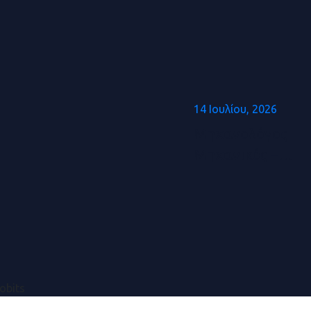
14 Ιουλίου, 2026
Μηχανολόγος
Μηχανικός –
Οργάνωση
Συμβολαίων
Συντήρησης
obits