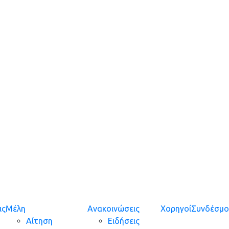
y the readable content of a page when looking at its layout.
ις
Μέλη
Ανακοινώσεις
Χορηγοί
Συνδέσμο
Αίτηση
Ειδήσεις