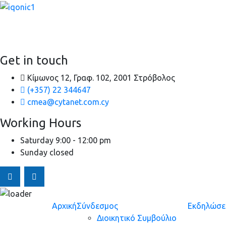
It is a long established fact that a reader will be distracted b
Get in touch
Κίμωνος 12, Γραφ. 102, 2001 Στρόβολος
(+357) 22 344647
cmea@cytanet.com.cy
Working Hours
Saturday
9:00 - 12:00 pm
Sunday
closed
Skip to content
Αρχική
Σύνδεσμος
Εκδηλώσε
Διοικητικό Συμβούλιο